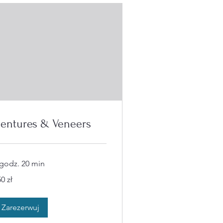
entures & Veneers
 godz. 20 min
0
0 zł
tych
skich
Zarezerwuj