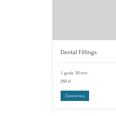
Dental Fillings
1 godz. 20 min
250
250 zł
złotych
polskich
Zarezerwuj