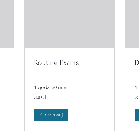
Routine Exams
D
1 godz. 30 min
1
300
25
300 zł
25
złotych
zło
polskich
pol
Zarezerwuj