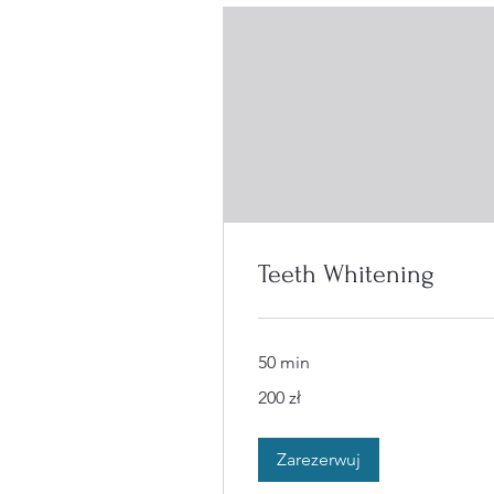
Teeth Whitening
50 min
200
200 zł
złotych
polskich
Zarezerwuj