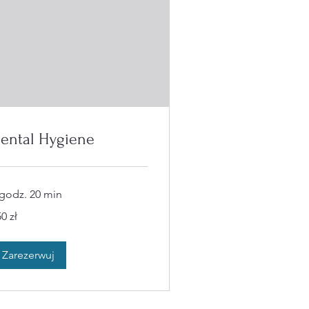
ental Hygiene
 godz. 20 min
0
0 zł
tych
skich
Zarezerwuj