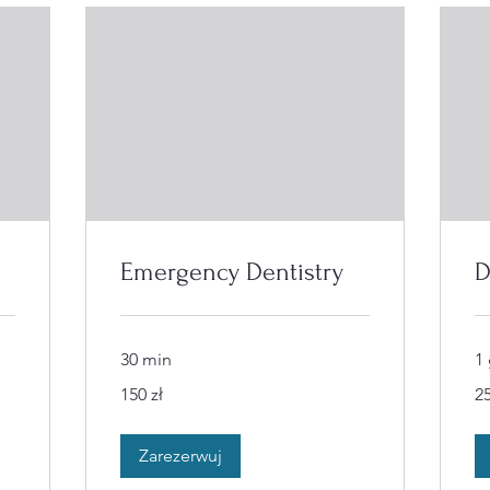
Emergency Dentistry
D
30 min
1
150
25
150 zł
25
złotych
zło
polskich
pol
Zarezerwuj