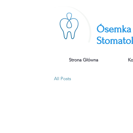
​Ósemka
Stomato
Strona Główna
Ko
All Posts