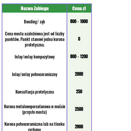
Nazwa Zabiegu
Cena zł
800 - 1000
Bonding/ ząb
Cena mostu uzależniona jest od liczby
0
punktów. Punkt stanowi jedna korona
protetyczna.
800 - 1200
Inlay/onlay kompozytowy
2000
Inlay/onlay pełnoceramiczny
250
Konsultacja protetyczna
Korona metalowoporcelanowa w moście
2500
(przęsło mostu)
Korona pełnoceramiczna lub na tlenku
2800
cyrkonu