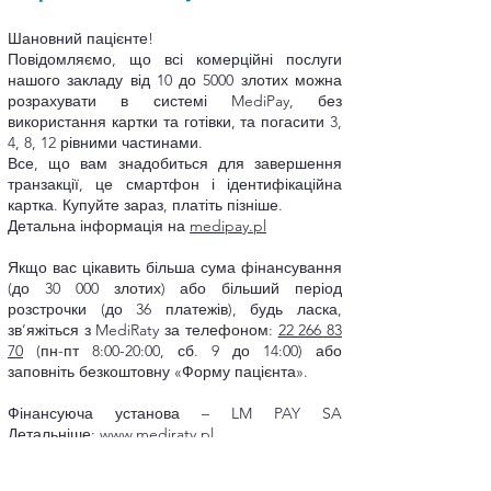
Шановний пацієнте!
Повідомляємо, що всі комерційні послуги
нашого закладу від 10 до 5000 злотих можна
розрахувати в системі MediPay, без
використання картки та готівки, та погасити 3,
4, 8, 12 рівними частинами.
Все, що вам знадобиться для завершення
транзакції, це смартфон і ідентифікаційна
картка. Купуйте зараз, платіть пізніше.
Детальна інформація на
medipay.pl
Якщо вас цікавить більша сума фінансування
(до 30 000 злотих) або більший період
розстрочки (до 36 платежів), будь ласка,
зв’яжіться з MediRaty за телефоном:
22 266 83
70
(пн-пт 8:00-20:00, сб. 9 до 14:00) або
заповніть безкоштовну «Форму пацієнта».
Фінансуюча установа – LM PAY SA
Детальніше:
www.mediraty.pl