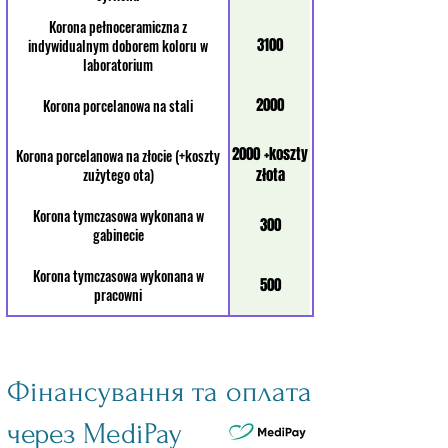
Korona pełnoceramiczna z
3100
indywidualnym doborem koloru w
laboratorium
2000
Korona porcelanowa na stali
2000 +koszty
Korona porcelanowa na złocie (+koszty
zużytego ota)
złota
Korona tymczasowa wykonana w
300
gabinecie
Korona tymczasowa wykonana w
500
pracowni
Фінансування та оплата
через MediPay