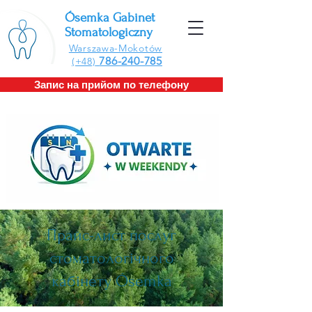
​Ósemka Gabinet
Stomatologiczny
Warszawa-Mokotów
786-240-785
(+48)
Запис на прийом по телефону
Прайс-лист послуг
стоматологічного
кабінету Ósemka